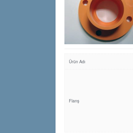
Ürün Adı
Flanş